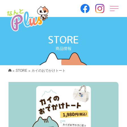
STORE
商品情報
>
>
STORE
カイのおでかけトート