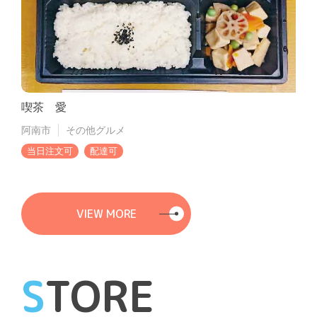
喫茶 愛
阿南市
その他グルメ
当日注文可
配達可
VIEW MORE
S
TORE