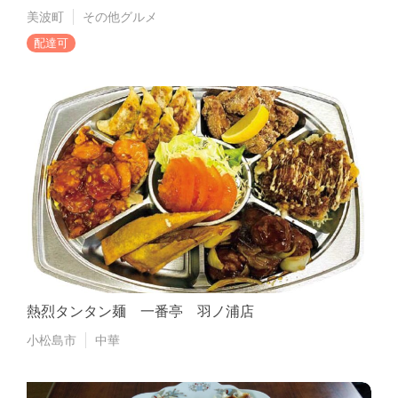
美波町
その他グルメ
配達可
熱烈タンタン麺 一番亭 羽ノ浦店
小松島市
中華