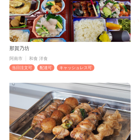
那賀乃坊
阿南市
和食
洋食
当日注文可
配達可
キャッシュレス可