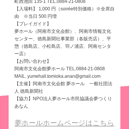
町西池田 135‐1 TEL.0884-21-0808
【入場料】 1,000 円（soirée特別価格）※全席自
由 ※当日 500 円増
【プレイガイド】
夢ホール（阿南市文化会館）、阿南市情報文化
センター、徳島新聞社事業部（各販売店）、平
惣（徳島店、小松島店、羽ノ浦店、阿南センタ
ー店）
【お問い合わせ】
阿南市文化会館夢ホール TEL.0884-21-0808
MAIL. yumehall.tomioka.anan@gmail.com
【主催】阿南市文化会館 夢ホール 一般社団法
人 徳島新聞社
【協力】NPO法人夢ホール市民協議会夢つくり
あなん
夢ホールホームページはこちら