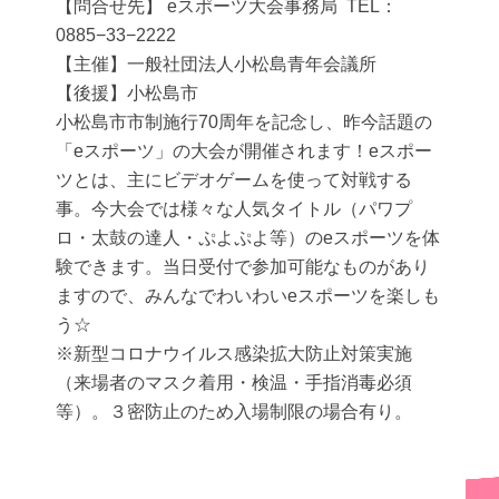
【問合せ先】 eスポーツ大会事務局 TEL：
0885−33−2222
【主催】一般社団法人小松島青年会議所
【後援】小松島市
小松島市市制施行70周年を記念し、昨今話題の
「eスポーツ」の大会が開催されます！eスポー
ツとは、主にビデオゲームを使って対戦する
事。今大会では様々な人気タイトル（パワプ
ロ・太鼓の達人・ぷよぷよ等）のeスポーツを体
験できます。当日受付で参加可能なものがあり
ますので、みんなでわいわいeスポーツを楽しも
う☆
※新型コロナウイルス感染拡大防止対策実施
（来場者のマスク着用・検温・手指消毒必須
等）。３密防止のため入場制限の場合有り。